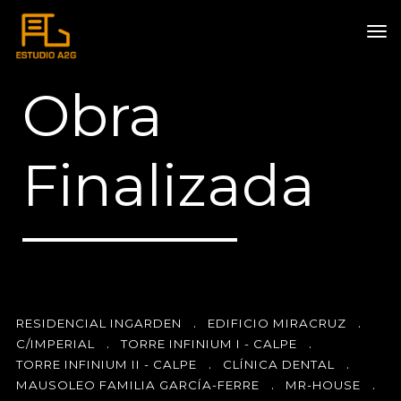
INICIO
EMPRESA
Obra
PROYECTOS
Finalizada
CONCURSOS + BOCETOS
OBRA FINALIZADA
CONTACTO
.
.
RESIDENCIAL INGARDEN
EDIFICIO MIRACRUZ
.
.
C/IMPERIAL
TORRE INFINIUM I - CALPE
.
.
TORRE INFINIUM II - CALPE
CLÍNICA DENTAL
.
.
MAUSOLEO FAMILIA GARCÍA-FERRE
MR-HOUSE